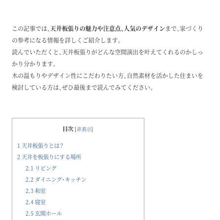
この記事では、
天井板張りの魅力や注意点、人気のデザイン
まで、家づくり
の参考になる情報を詳しくご紹介します。
読んでいただくと、天井板張りがどんな空間演出を叶えてくれるのかしっ
かり分かります。
木の温もりやデザイン性にこだわりたい方、自然素材を活かした住まいを
検討している方は、ぜひ最後まで読んでみてください。
目次
[
非表示
]
1
天井板張りとは？
2
天井を板張りにする場所
2.1
リビング
2.2
ダイニング・キッチン
2.3
和室
2.4
寝室
2.5
玄関ホール