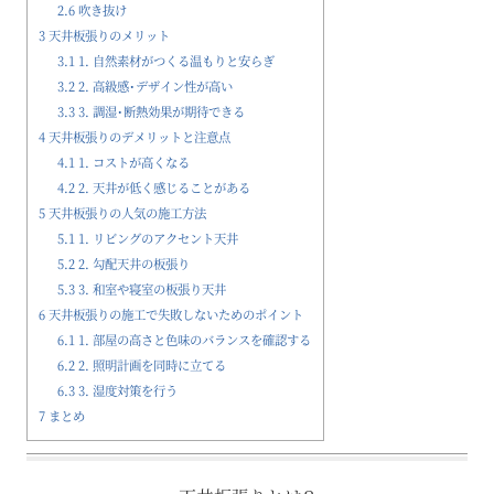
2.6
吹き抜け
3
天井板張りのメリット
3.1
1. 自然素材がつくる温もりと安らぎ
3.2
2. 高級感・デザイン性が高い
3.3
3. 調湿・断熱効果が期待できる
4
天井板張りのデメリットと注意点
4.1
1. コストが高くなる
4.2
2. 天井が低く感じることがある
5
天井板張りの人気の施工方法
5.1
1. リビングのアクセント天井
5.2
2. 勾配天井の板張り
5.3
3. 和室や寝室の板張り天井
6
天井板張りの施工で失敗しないためのポイント
6.1
1. 部屋の高さと色味のバランスを確認する
6.2
2. 照明計画を同時に立てる
6.3
3. 湿度対策を行う
7
まとめ