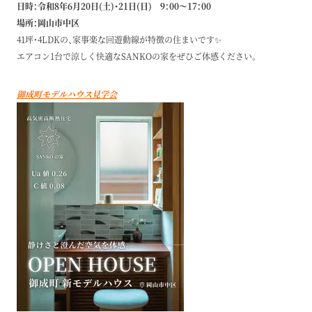
日時：令和8年6月20日(土)・21日(日) 9：00～17：00
場所：岡山市中区
41坪・4LDKの、家事楽な回遊動線が特徴の住まいです✨
エアコン1台で涼しく快適なSANKOの家をぜひご体感ください。
御成町モデルハウス見学会