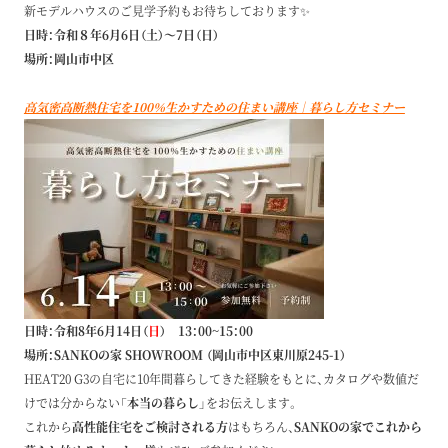
新モデルハウスのご見学予約もお待ちしております✨
日時：令和８年6月6日（土）～7日（日）
場所：岡山市中区
高気密高断熱住宅を100％生かすための住まい講座｜暮らし方セミナー
日時：令和8年6月14日（
日
） 13：00~15：00
場所：SANKOの家 SHOWROOM （岡山市中区東川原245-1）
HEAT20 G3の自宅に10年間暮らしてきた経験をもとに、カタログや数値だ
けでは分からない
「本当の暮らし」
をお伝えします。
これから
高性能住宅をご検討される方
はもちろん、
SANKOの家でこれから