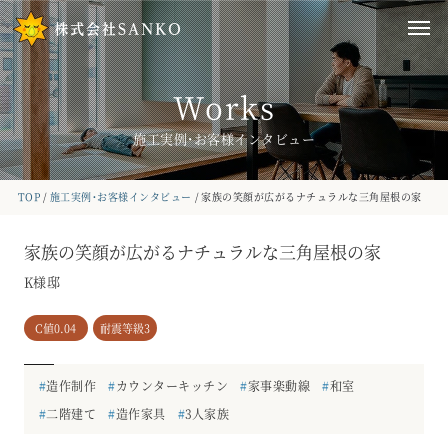
Works
施工実例・お客様インタビュー
TOP
施工実例・お客様インタビュー
家族の笑顔が広がるナチュラルな三角屋根の家
家族の笑顔が広がるナチュラルな三角屋根の家
K様邸
C値0.04
耐震等級3
#
造作制作
#
カウンターキッチン
#
家事楽動線
#
和室
#
二階建て
#
造作家具
#
3人家族