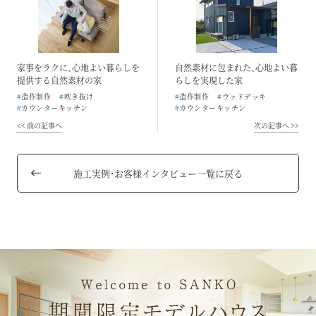
家事をラクに、心地よい暮らしを
自然素材に包まれた、心地よい暮
提供する自然素材の家
らしを実現した家
#
造作制作
#
吹き抜け
#
造作制作
#
ウッドデッキ
#
カウンターキッチン
#
カウンターキッチン
#
家事楽動線
#
和室
#
家事楽動線
#
和室
前の記事へ
次の記事へ
#
シューズクローク
#
二階建て
#
シューズクローク
#
二階建て
#
銘木のテーブル
#
一枚板
#
お客様の声
#
銘木のテーブル
#
造作家具
#
駐車場3台以上
#
一枚板
#
土間収納
#
4人家族
#
駐車場3台以上
施工実例・お客様インタビュー一覧に戻る