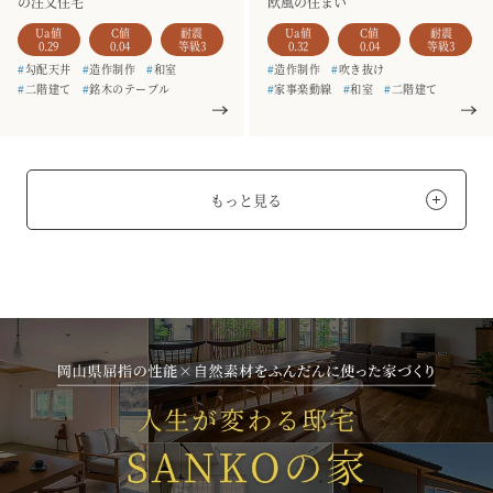
の注文住宅
欧風の住まい
Ua値
C値
耐震
Ua値
C値
耐震
0.29
0.04
等級3
0.32
0.04
等級3
#
勾配天井
#
造作制作
#
和室
#
造作制作
#
吹き抜け
#
二階建て
#
銘木のテーブル
#
家事楽動線
#
和室
#
二階建て
#
一枚板
#
造作家具
#
5人家族
#
銘木のテーブル
#
造作家具
#
2階リビング
#
3人家族
#
駐車場3台以上
もっと見る