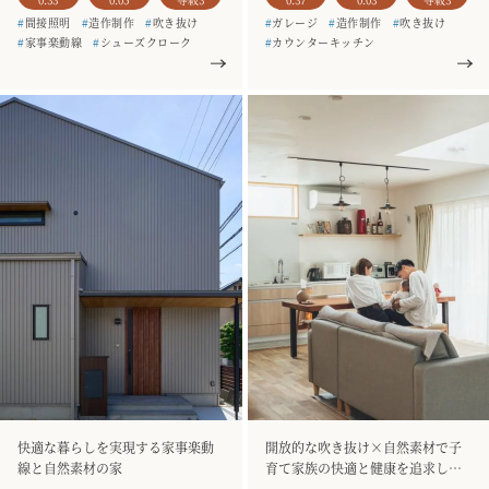
#
間接照明
#
造作制作
#
吹き抜け
#
ガレージ
#
造作制作
#
吹き抜け
#
家事楽動線
#
シューズクローク
#
カウンターキッチン
#
二階建て
#
お客様の声
#
家事楽動線
#
和室
#
二階建て
#
銘木のテーブル
#
一枚板
#
お客様の声
#
銘木のテーブル
#
造作家具
#
土間収納
#
3人家族
#
一枚板
#
造作家具
#
4人家族
快適な暮らしを実現する家事楽動
開放的な吹き抜け×自然素材で子
線と自然素材の家
育て家族の快適と健康を追求した
家