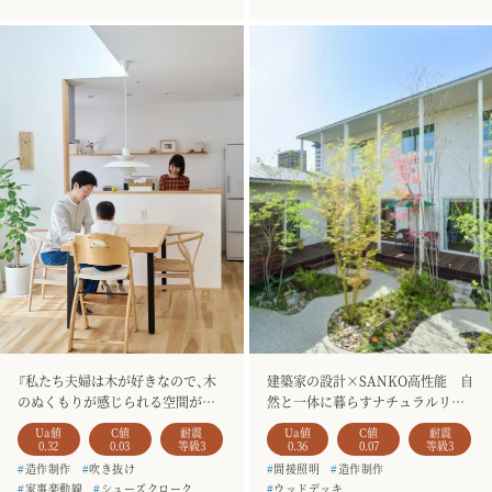
#
シューズクローク
#
二階建て
#
銘木のテーブル
#
一枚板
#
お客様の声
#
銘木のテーブル
#
造作家具
#
造作家具
#
土間収納
#
4人家族
『私たち夫婦は木が好きなので、木
建築家の設計×SANKO高性能 自
のぬくもりが感じられる空間がと
然と一体に暮らすナチュラルリゾ
ても魅力的でした。』
ートの住まい
Ua値
C値
耐震
Ua値
C値
耐震
0.32
0.03
等級3
0.36
0.07
等級3
#
造作制作
#
吹き抜け
#
間接照明
#
造作制作
#
家事楽動線
#
シューズクローク
#
ウッドデッキ