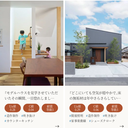
#
4人家族
『モデルハウスを見学させていただ
『どこにいても空気が穏やかで、床
いたその瞬間、一目惚れしまし
の無垢材は年中さらさらしていて、
た。』
とても気持ちが良かったです。』
Ua値
C値
耐震
Ua値
C値
耐震
0.28
0.04
等級3
0.29
0.06
等級3
#
造作制作
#
吹き抜け
#
間接照明
#
造作制作
#
吹き抜け
#
カウンターキッチン
#
家事楽動線
#
シューズクローク
#
家事楽動線
#
和室
#
二階建て
#
お客様の声