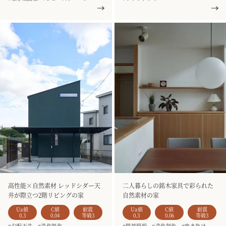
#
二階建て
#
お客様の声
#
カウンターキッチン
#
規格型住宅
#
HARE
#
家事楽動線
#
ロフト
#
二階建て
#
銘木のテーブル
#
3人家族
#
アイランドキッチン
#
造作家具
#
2階リビング
高性能×自然素材 レッドシダー天
二人暮らしの銘木家具で彩られた
井が際立つ2階リビングの家
自然素材の家
Ua値
C値
耐震
Ua値
C値
耐震
0.3
0.04
等級3
0.3
0.06
等級3
#
勾配天井
#
造作制作
#
間接照明
#
造作制作
#
吹き抜け