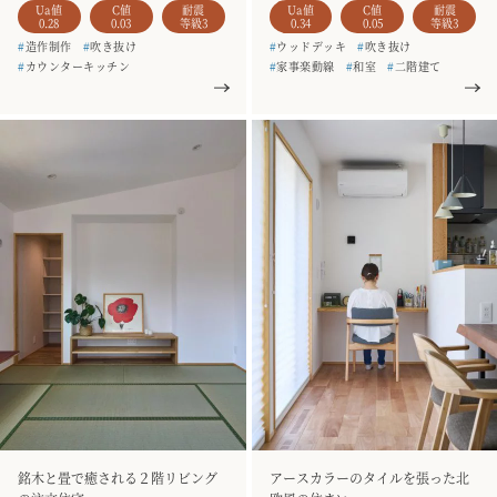
Ua値
C値
耐震
Ua値
C値
耐震
0.28
0.03
等級3
0.34
0.05
等級3
#
造作制作
#
吹き抜け
#
ウッドデッキ
#
吹き抜け
#
カウンターキッチン
#
家事楽動線
#
和室
#
二階建て
#
家事楽動線
#
シューズクローク
#
お客様の声
#
規格型住宅
#
二階建て
#
お客様の声
#
HARE
#
銘木のテーブル
#
銘木のテーブル
#
一枚板
#
造作家具
#
4人家族
#
造作家具
#
土間収納
#
5人家族
#
建て替え
銘木と畳で癒される２階リビング
アースカラーのタイルを張った北