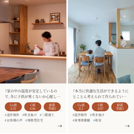
『家の中の温度が安定しているの
『本当に快適な生活ができるように
で、冬に子供が寒くないか心配しな
とことん考えられて作られていて、
くていいのは安心です。』
夢のような家だなと思いました。』
Ua値
C値
耐震
Ua値
C値
耐震
0.35
0.06
等級3
0.3
0.07
等級3
#
造作制作
#
吹き抜け
#
二階建て
#
造作制作
#
吹き抜け
#
お客様の声
#
規格型住宅
#
家事楽動線
#
和室
#
HARE
#
一枚板
#
造作家具
#
シューズクローク
#
二階建て
#
土間収納
#
4人家族
#
お客様の声
#
HARE
#
土間収納