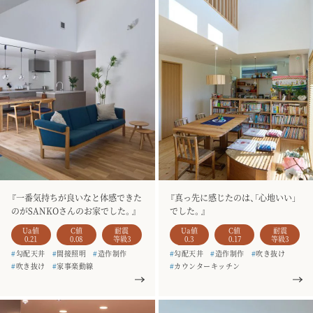
『一番気持ちが良いなと体感できた
『真っ先に感じたのは、「心地いい」
のがSANKOさんのお家でした。』
でした。』
Ua値
C値
耐震
Ua値
C値
耐震
0.21
0.08
等級3
0.3
0.17
等級3
#
勾配天井
#
間接照明
#
造作制作
#
勾配天井
#
造作制作
#
吹き抜け
#
吹き抜け
#
家事楽動線
#
カウンターキッチン
#
シューズクローク
#
二階建て
#
家事楽動線
#
二階建て
#
お客様の声
#
銘木のテーブル
#
お客様の声
#
一枚板
#
土間収納
#
一枚板
#
造作家具
#
4人家族
#
建て替え