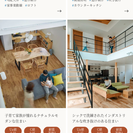
#
家事楽動線
#
ロフト
#
カウンターキッチン
#
シューズクローク
#
二階建て
#
家事楽動線
#
和室
#
一枚板
#
造作家具
#
土間収納
#
シューズクローク
#
二階建て
#
5人家族
#
駐車場3台以上
#
銘木のテーブル
#
一枚板
#
天井板張り
#
2階リビング
#
造作家具
子育て家族が憧れるナチュラルモ
シックで洗練されたインダストリ
ダンな住まい
アルな吹き抜けのある住まい
Ua値
C値
耐震
Ua値
C値
耐震
0.33
0.05
等級3
0.37
0.03
等級3