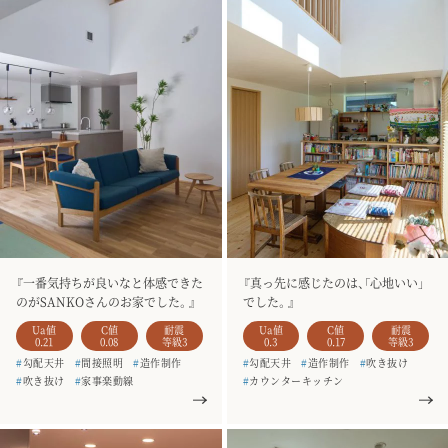
『一番気持ちが良いなと体感できた
『真っ先に感じたのは、「心地いい」
のがSANKOさんのお家でした。』
でした。』
Ua値
C値
耐震
Ua値
C値
耐震
0.21
0.08
等級3
0.3
0.17
等級3
#
勾配天井
#
間接照明
#
造作制作
#
勾配天井
#
造作制作
#
吹き抜け
#
吹き抜け
#
家事楽動線
#
カウンターキッチン
#
シューズクローク
#
二階建て
#
家事楽動線
#
二階建て
#
お客様の声
#
銘木のテーブル
#
お客様の声
#
一枚板
#
土間収納
#
一枚板
#
造作家具
#
4人家族
#
建て替え