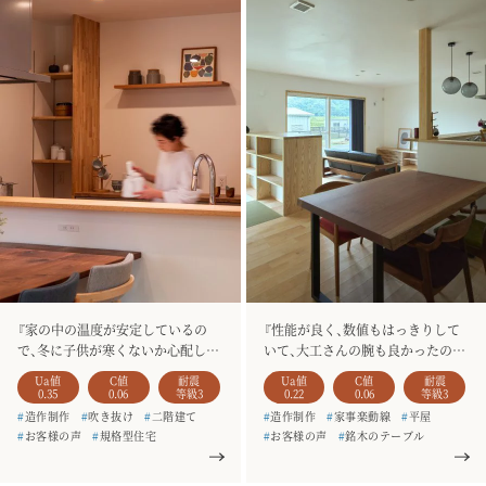
『家の中の温度が安定しているの
『性能が良く、数値もはっきりして
で、冬に子供が寒くないか心配しな
いて、大工さんの腕も良かったので
くていいのは安心です。』
安心して任せられると思いまし
Ua値
C値
耐震
Ua値
C値
耐震
た。』
0.35
0.06
等級3
0.22
0.06
等級3
#
造作制作
#
吹き抜け
#
二階建て
#
造作制作
#
家事楽動線
#
平屋
#
お客様の声
#
規格型住宅
#
お客様の声
#
銘木のテーブル
#
HARE
#
一枚板
#
造作家具
#
アイランドキッチン
#
一枚板
#
土間収納
#
4人家族
#
造作家具