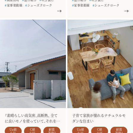
#
家事楽動線
#
シューズクローク
#
家事楽動線
#
シューズクローク
#
二階建て
#
お客様の声
#
二階建て
#
お客様の声
#
銘木のテーブル
#
一枚板
#
規格型住宅
#
HARE
#
造作家具
#
銘木のテーブル
#
3人家族
#
2階リビング
『素晴らしい高気密、高断熱。全て
子育て家族が憧れるナチュラルモ
に良いモノを使っていて、それを支
ダンな住まい
える素晴らしい造り手が居ること
Ua値
C値
耐震
Ua値
C値
耐震
が決め手になりました。』
0.31
0.02
等級3
0.33
0.05
等級3