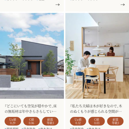
#
平屋
#
お客様の声
#
家事楽動線
#
和室
#
銘木のテーブル
#
準平屋
#
シューズクローク
#
二階建て
#
一枚板
#
造作家具
#
3人家族
#
お客様の声
#
銘木のテーブル
#
建て替え
#
駐車場3台以上
#
造作家具
#
土間収納
#
4人家族
#
天井板張り
『どこにいても空気が穏やかで、床
『私たち夫婦は木が好きなので、木
の無垢材は年中さらさらしていて、
のぬくもりが感じられる空間がと
とても気持ちが良かったです。』
ても魅力的でした。』
Ua値
C値
耐震
Ua値
C値
耐震
0.29
0.06
等級3
0.32
0.03
等級3
#
間接照明
#
造作制作
#
吹き抜け
#
造作制作
#
吹き抜け