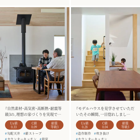
#
お客様の声
#
HARE
#
土間収納
#
アイランドキッチン
#
造作家具
#
4人家族
#
土間収納
#
4人家族
『自然素材・高気密・高断熱・耐震等
『モデルハウスを見学させていただ
級3の、理想の家づくりを実現でき
いたその瞬間、一目惚れしまし
そうだなと思ったためSANKOさん
た。』
Ua値
C値
耐震
Ua値
C値
耐震
にお願いしました。』
0.33
0.09
等級3
0.28
0.04
等級3
#
勾配天井
#
薪ストーブ
#
造作制作
#
吹き抜け
#
カウンターキッチン
#
和室
#
カウンターキッチン