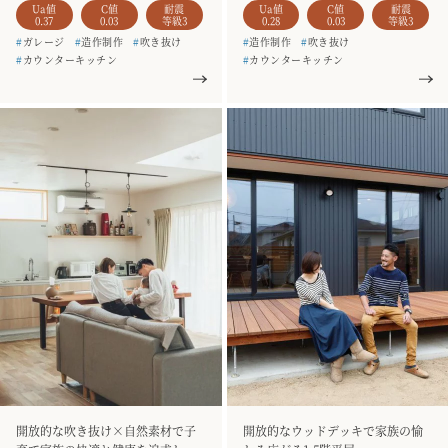
Ua値
C値
耐震
Ua値
C値
耐震
0.37
0.03
等級3
0.28
0.03
等級3
#
ガレージ
#
造作制作
#
吹き抜け
#
造作制作
#
吹き抜け
#
カウンターキッチン
#
カウンターキッチン
#
家事楽動線
#
和室
#
二階建て
#
家事楽動線
#
シューズクローク
#
お客様の声
#
銘木のテーブル
#
二階建て
#
お客様の声
#
一枚板
#
造作家具
#
4人家族
#
銘木のテーブル
#
一枚板
#
造作家具
#
土間収納
#
5人家族
#
建て替え
開放的な吹き抜け×自然素材で子
開放的なウッドデッキで家族の愉