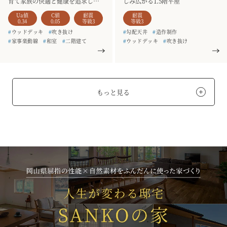
育て家族の快適と健康を追求した
しみ広がる1.5階平屋
家
Ua値
C値
耐震
耐震
0.34
0.05
等級3
等級3
#
ウッドデッキ
#
吹き抜け
#
勾配天井
#
造作制作
#
家事楽動線
#
和室
#
二階建て
#
ウッドデッキ
#
吹き抜け
#
お客様の声
#
規格型住宅
#
カウンターキッチン
#
HARE
#
銘木のテーブル
#
家事楽動線
#
平屋
#
お客様の声
#
造作家具
#
4人家族
#
銘木のテーブル
#
準平屋
#
一枚板
#
造作家具
#
土間収納
#
4人家族
#
天井板張り
もっと見る