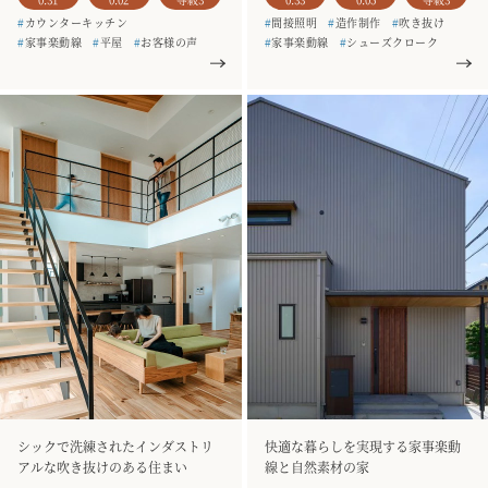
#
カウンターキッチン
#
間接照明
#
造作制作
#
吹き抜け
#
家事楽動線
#
平屋
#
お客様の声
#
家事楽動線
#
シューズクローク
#
銘木のテーブル
#
一枚板
#
二階建て
#
お客様の声
#
造作家具
#
土間収納
#
3人家族
#
銘木のテーブル
#
一枚板
#
駐車場3台以上
#
造作家具
#
土間収納
#
3人家族
シックで洗練されたインダストリ
快適な暮らしを実現する家事楽動
アルな吹き抜けのある住まい
線と自然素材の家