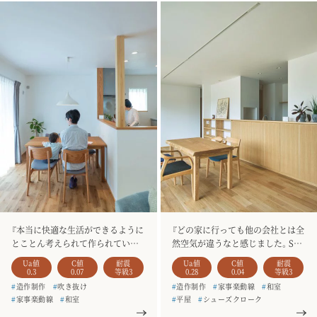
『本当に快適な生活ができるように
『どの家に行っても他の会社とは全
とことん考えられて作られていて、
然空気が違うなと感じました。SA
夢のような家だなと思いました。』
NKOさんが圧倒的に一番でした。』
Ua値
C値
耐震
Ua値
C値
耐震
0.3
0.07
等級3
0.28
0.04
等級3
#
造作制作
#
吹き抜け
#
造作制作
#
家事楽動線
#
和室
#
家事楽動線
#
和室
#
平屋
#
シューズクローク
#
シューズクローク
#
二階建て
#
お客様の声
#
銘木のテーブル